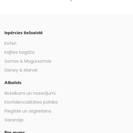
Iepērcies tiešsaistē
Koferi
Kajītes bagāža
Somas & Mugursomas
Disney & Marvel
Atbalsts
Noteikumi un nosacījumi
Konfidencialitātes politika
Piegāde un atgriešana
Garantija
Par mums