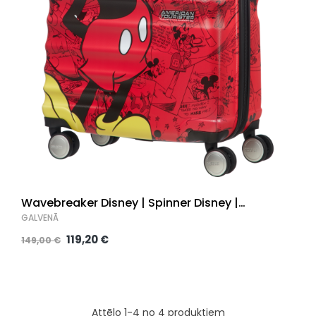
Wavebreaker Disney | Spinner Disney |
55x40x20cm |
GALVENĀ
119,20 €
149,00 €
Attēlo 1-4 no 4 produktiem