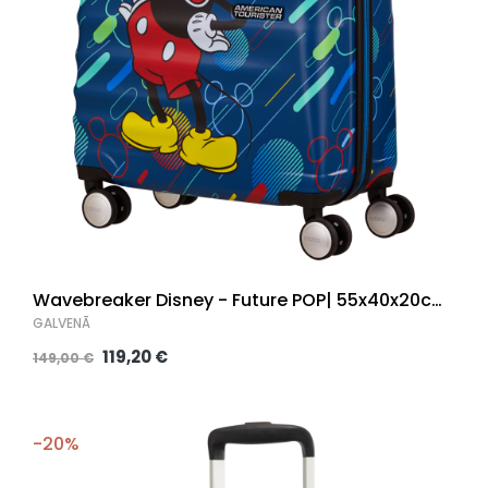
Wavebreaker Disney - Future POP| 55x40x20cm
|
GALVENĀ
119,20 €
149,00 €
-20%