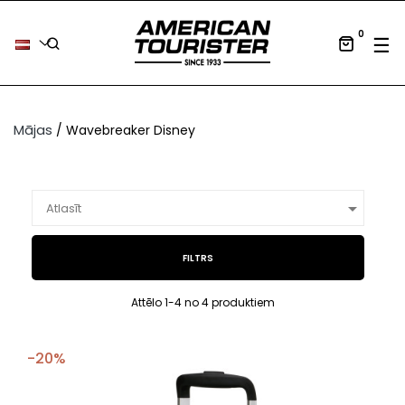
0
Tog
☰
Mājas
Wavebreaker Disney

Atlasīt
FILTRS
Attēlo 1-4 no 4 produktiem
-20%