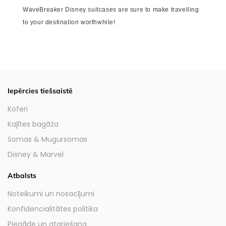
WaveBreaker Disney suitcases are sure to make travelling
to your destination worthwhile!
Iepērcies tiešsaistē
Koferi
Kajītes bagāža
Somas & Mugursomas
Disney & Marvel
Atbalsts
Noteikumi un nosacījumi
Konfidencialitātes politika
Piegāde un atgriešana