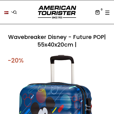
0
Tog
☰
Wavebreaker Disney - Future POP|
55x40x20cm |
-20%