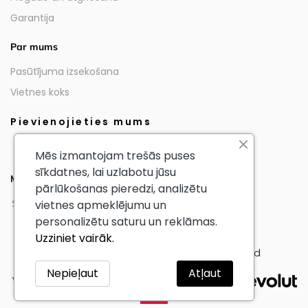
Garantija
Par mums
Pasūtījuma izsekošana
Vietnes koks
Pievienojieties mums
Mēs izmantojam trešās puses
sīkdatnes, lai uzlabotu jūsu
Mūsu partneri
pārlūkošanas pieredzi, analizētu
vietnes apmeklējumu un
personalizētu saturu un reklāmas.
Uzziniet vairāk.
© AmericanTourister - All Rights Reserved
Nepieļaut
Atļaut