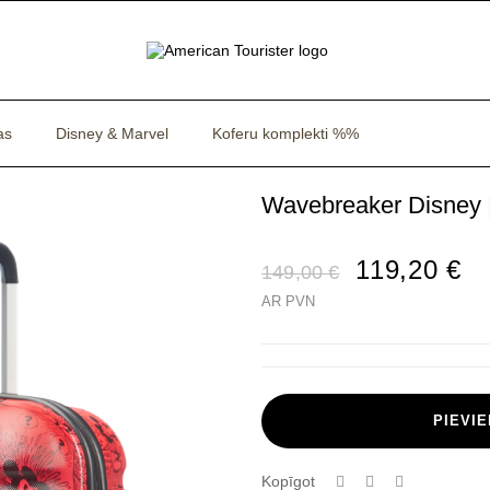
as
Disney & Marvel
Koferu komplekti %%
Wavebreaker Disney |
119,20 €
149,00 €
AR PVN
PIEVI
Kopīgot