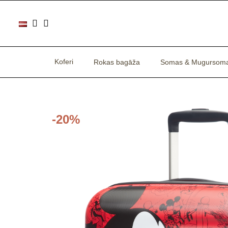
Koferi
Rokas bagāža
Somas & Mugursom
-20%