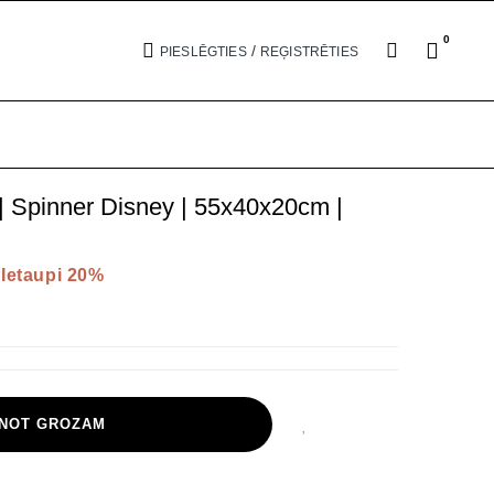
0
/
PIESLĒGTIES
REĢISTRĒTIES
 Spinner Disney | 55x40x20cm |
Ietaupi 20%
ENOT GROZAM