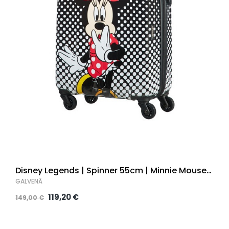
Disney Legends | Spinner 55cm | Minnie Mouse
Polka Dot
GALVENĀ
119,20 €
149,00 €