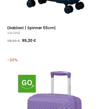
Diablast | Spinner 55cm|
GALVENĀ
95,20 €
119,00 €
-20%