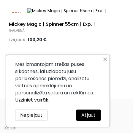
-20%
Mickey Magic | Spinner 55cm | Exp. |
GALVENĀ
103,20 €
129,00 €
Mēs izmantojam trešās puses
Attēlo 1-24 no 78 produktiem
sīkdatnes, lai uzlabotu jūsu
pārlūkošanas pieredzi, analizētu
1
2
3
4
vietnes apmeklējumu un
personalizētu saturu un reklāmas.
Uzziniet vairāk.
Nepieļaut
Atļaut
Iepērcies tiešsaistē
Koferi