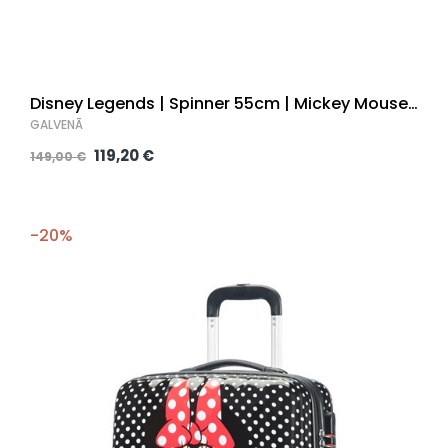
Disney Legends | Spinner 55cm | Mickey Mouse
Polka Dot
GALVENĀ
119,20 €
149,00 €
-20%