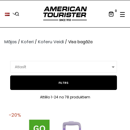
0
Tog
☰
Mājas
Koferi
Koferu Veidi
Visa bagāža

Atlasīt
FILTRS
Attēlo 1-24 no 78 produktiem
-20%