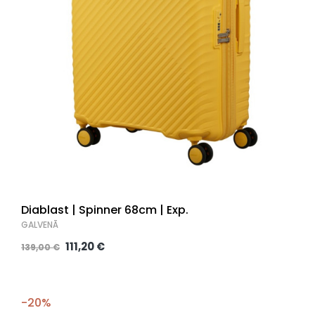
Diablast | Spinner 68cm | Exp.
GALVENĀ
111,20 €
139,00 €
-20%