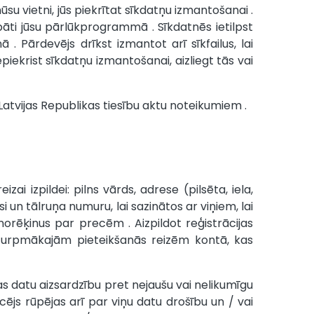
u vietni, jūs piekrītat sīkdatņu izmantošanai .
bāti jūsu pārlūkprogrammā . Sīkdatnēs ietilpst
 Pārdevējs drīkst izmantot arī sīkfailus, lai
ekrist sīkdatņu izmantošanai, aizliegt tās vai
atvijas Republikas tiesību aktu noteikumiem .
i izpildei: pilns vārds, adrese (pilsēta, iela,
n tālruņa numuru, lai sazinātos ar viņiem, lai
norēķinus par precēm . Aizpildot reģistrācijas
ta turpmākajām pieteikšanās reizēm kontā, kas
nas datu aizsardzību pret nejaušu vai nelikumīgu
cējs rūpējas arī par viņu datu drošību un / vai