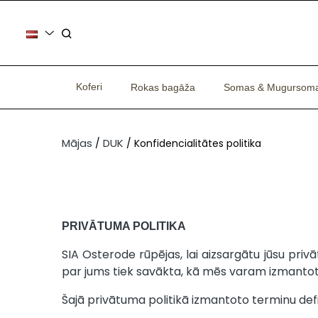
Koferi
Rokas bagāža
Somas & Mugursom
Mājas
DUK
Konfidencialitātes politika
PRIVĀTUMA POLITIKA
SIA Osterode rūpējas, lai aizsargātu jūsu priv
par jums tiek savākta, kā mēs varam izmantot š
Šajā privātuma politikā izmantoto terminu defi