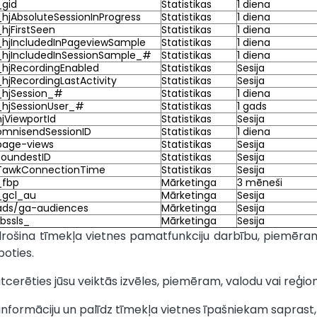
_gid
Statistikas
1 diena
_hjAbsoluteSessionInProgress
Statistikas
1 diena
_hjFirstSeen
Statistikas
1 diena
_hjIncludedInPageviewSample
Statistikas
1 diena
_hjIncludedInSessionSample_#
Statistikas
1 diena
_hjRecordingEnabled
Statistikas
Sesija
_hjRecordingLastActivity
Statistikas
Sesija
_hjSession_#
Statistikas
1 diena
_hjSessionUser_#
Statistikas
1 gads
hjViewportId
Statistikas
Sesija
omnisendSessionID
Statistikas
1 diena
page-views
Statistikas
Sesija
soundestID
Statistikas
Sesija
TawkConnectionTime
Statistikas
Sesija
_fbp
Mārketinga
3 mēneši
_gcl_au
Mārketinga
Sesija
ads/ga-audiences
Mārketinga
Sesija
fbssls_
Mārketinga
Sesija
ošina tīmekļa vietnes pamatfunkciju darbību, piemēram,
oties.
tcerēties jūsu veiktās izvēles, piemēram, valodu vai reģion
nformāciju un palīdz tīmekļa vietnes īpašniekam saprast,