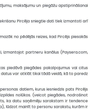
sūtījumu, maksājumu un piegāžu apstiprināšanai
krišanu Pircēja sniegtie dati tiek izmantoti arī
i mazāk no pēdējās reizes, kad Pircējs piesakās
kti, izmantojot partneru kanālus (Paysera.com,
kas piedāvā piegādes pakalpojumus vai citus
 datus var atklāt tikai tādā veidā, kā to paredz
a personas datiem, kurus iesniedzis pats Pircējs
zpildes nolūkos. (veicot piegādes, nodrošinot
mēts, ka datu saņēmēju sarakstam ir tendence
ja), lūdzot mainīt to personu sarakstu, kurām ir