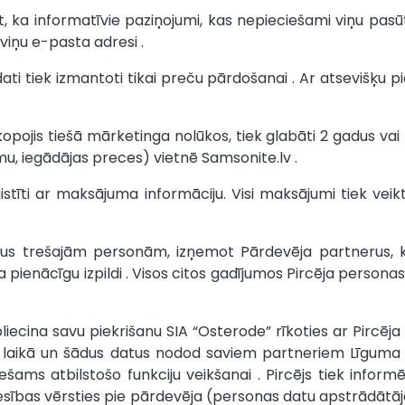
krīt, ka informatīvie paziņojumi, kas nepieciešami viņu pa
z viņu e-pasta adresi .
ati tiek izmantoti tikai preču pārdošanai . Ar atsevišķu pie
pkopojis tiešā mārketinga nolūkos, tiek glabāti 2 gadus va
mu, iegādājas preces) vietnē Samsonite.lv .
saistīti ar maksājuma informāciju. Visi maksājumi tiek vei
datus trešajām personām, izņemot Pārdevēja partnerus, 
a pienācīgu izpildi . Visos citos gadījumos Pircēja personas
apliecina savu piekrišanu SIA “Osterode” rīkoties ar Pircēj
es laikā un šādus datus nodod saviem partneriem Līguma i
šams atbilstošo funkciju veikšanai . Pircējs tiek infor
 tiesības vērsties pie pārdevēja (personas datu apstrādātā