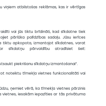
 viņiem atbilstošas reklāmas, kas ir vērtīgas
aidīti vai jūs tiktu brīdināti, kad sīkdatne tiek
ojiet pārlūka palīdzības sadaļu. Jūsu ierīces
ja tiktu apkopota, izmantojot sīkdatnes, varat
r sīkdatņu pārvaldību atradīsiet šeit:
“Atsaukt piekrišanu sīkdatņu izmantošanai”.
 noteiktu tīmekļa vietnes funkcionalitāti vai
ūdzu, ņemiet vērā, ka tīmekļa vietnes pārzinis
a vietnes, iesakām iepazīties ar tās privātuma