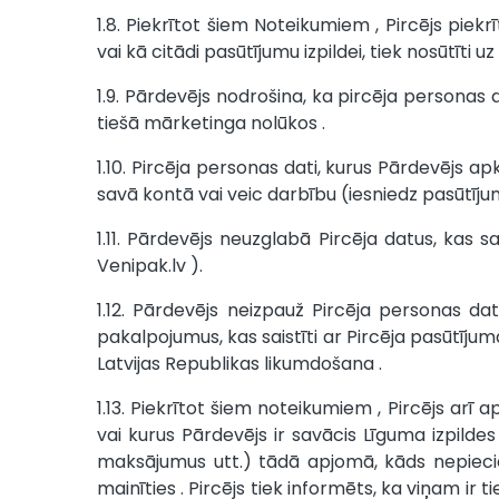
1.8. Piekrītot šiem Noteikumiem , Pircējs pie
vai kā citādi pasūtījumu izpildei, tiek nosūtīti u
1.9. Pārdevējs nodrošina, ka pircēja personas d
tiešā mārketinga nolūkos .
1.10. Pircēja personas dati, kurus Pārdevējs a
savā kontā vai veic darbību (iesniedz pasūtīju
1.11. Pārdevējs neuzglabā Pircēja datus, kas 
Venipak.lv ).
1.12. Pārdevējs neizpauž Pircēja personas 
pakalpojumus, kas saistīti ar Pircēja pasūtījum
Latvijas Republikas likumdošana .
1.13. Piekrītot šiem noteikumiem , Pircējs arī 
vai kurus Pārdevējs ir savācis Līguma izpild
maksājumus utt.) tādā apjomā, kāds nepiecie
mainīties . Pircējs tiek informēts, ka viņam ir