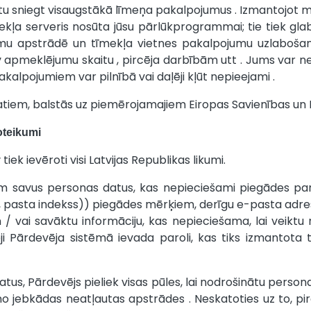
tu sniegt visaugstākā līmeņa pakalpojumus . Izmantojot mūs
ekļa serveris nosūta jūsu pārlūkprogrammai; tie tiek gla
umu apstrādē un tīmekļa vietnes pakalpojumu uzlabošanā .
apmeklējumu skaitu , pircēja darbībām utt . Jums var nepi
kalpojumiem var pilnībā vai daļēji kļūt nepieejami .
atiem, balstās uz piemērojamajiem Eiropas Savienības un L
oteikumi
tiek ievēroti visi Latvijas Republikas likumi.
v
m savus personas datus, kas nepieciešami piegādes pareiza
 pasta indekss)) piegādes mērķiem, derīgu e-pasta adresi u
/ vai savāktu informāciju, kas nepieciešama, lai veiktu 
cēji Pārdevēja sistēmā ievada paroli, kas tiks izmanto
atus, Pārdevējs pieliek visas pūles, lai nodrošinātu perso
no jebkādas neatļautas apstrādes . Neskatoties uz to, pir