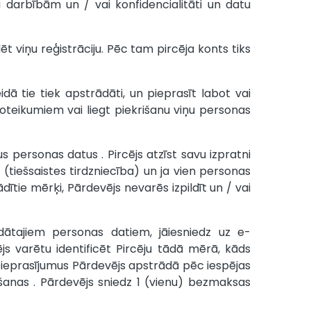
u darbībām un / vai konfidencialitāti un datu
lēt viņu reģistrāciju. Pēc tam pircēja konts tiks
dā tie tiek apstrādāti, un pieprasīt labot vai
 noteikumiem vai liegt piekrišanu viņu personas
us personas datus . Pircējs atzīst savu izpratni
ā (tiešsaistes tirdzniecība) un ja vien personas
rādītie mērķi, Pārdevējs nevarēs izpildīt un / vai
rādātajiem personas datiem, jāiesniedz uz
e-
ējs varētu identificēt Pircēju tādā mērā, kāds
n pieprasījumus Pārdevējs apstrādā pēc iespējas
mšanas . Pārdevējs sniedz 1 (vienu) bezmaksas