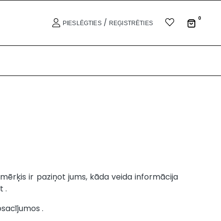
0
/
PIESLĒGTIES
REĢISTRĒTIES
 mērķis ir paziņot jums, kāda veida informācija
 .
osacījumos .