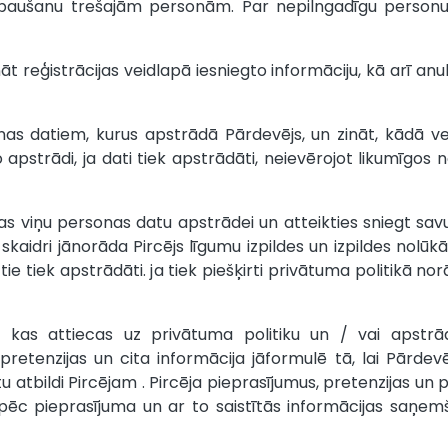
u izpaušanu trešajām personām. Par nepilngadīgu person
ināt reģistrācijas veidlapā iesniegto informāciju, kā arī anu
onas datiem, kurus apstrādā Pārdevējs, un zināt, kādā vei
 apstrādi, ja dati tiek apstrādāti, neievērojot likumīgos
anas viņu personas datu apstrādei un atteikties sniegt sav
skaidri jānorāda Pircējs līgumu izpildes un izpildes nolūk
tie tiek apstrādāti. ja tiek piešķirti privātuma politikā no
ija, kas attiecas uz privātuma politiku un / vai apst
 pretenzijas un cita informācija jāformulē tā, lai Pārdev
tu atbildi Pircējam . Pircēja pieprasījumus, pretenzijas u
ā pēc pieprasījuma un ar to saistītās informācijas saņe