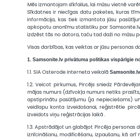
Mēs izmantojam sīkfailus, lai mūsu vietnē varē
Sīkdatnes ir niecīgas datu paketes, kuras tīm
informācija, kas tiek izmantota jūsu pasūtīj
apkopotu anonīmu statistiku par Samsonite.lv 
izdzēst tās no datora, taču tad daži no mūsu pa
Visas darbības, kas veiktas ar jūsu personas d
1.
Samsonite.lv privātuma politikas vispārīgie n
1.1. SIA Osterode interneta veikalā
Samsonite.l
1.2. Veicot pirkumus, Pircējs sniedz Pārdevēja
mājas numurs (dzīvokļa numurs netiks prasīts,
apstiprinātu pasūtījumu (ja nepieciešams) un 
veidlapu konta izveidošanai, reģistrētie pir
izveidots viņu reģistrācijas laikā .
1.3. Apstrādājot un glabājot Pircēja personas d
iznīcināšanu, modificēšanu, izpaušanu, kā arī 