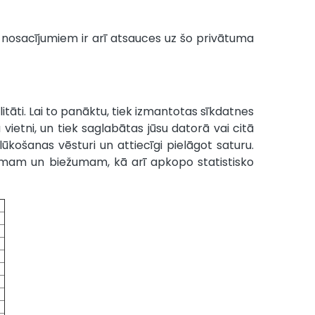
 nosacījumiem ir arī atsauces uz šo privātuma
itāti. Lai to panāktu, tiek izmantotas sīkdatnes
 vietni, un tiek saglabātas jūsu datorā vai citā
lūkošanas vēsturi un attiecīgi pielāgot saturu.
lgumam un biežumam, kā arī apkopo statistisko