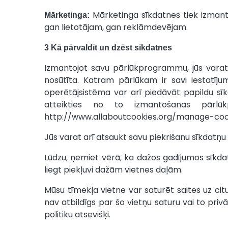
Mārketinga sīkdatnes tiek izmanto
Mārketinga:
gan lietotājam, gan reklāmdevējam.
3 Kā pārvaldīt un dzēst sīkdatnes
Izmantojot savu pārlūkprogrammu, jūs varat iesta
nosūtīta. Katram pārlūkam ir savi iestatījum
operētājsistēma var arī piedāvāt papildu sīkd
atteikties no to izmantošanas pārlūkp
http://www.allaboutcookies.org/manage-coo
Jūs varat arī atsaukt savu piekrišanu sīkdatņu
Lūdzu, ņemiet vērā, ka dažos gadījumos sīkda
liegt piekļuvi dažām vietnes daļām.
Mūsu tīmekļa vietne var saturēt saites uz cit
nav atbildīgs par šo vietņu saturu vai to pri
politiku atsevišķi.