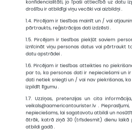
konfidencialitāti, jo īpaši attiecībā uz dat
drošību ir atbildīgi viņu vecāki vai aizbildņi .
1.4. Pircējam ir tiesības mainīt un / vai atjaun
pārtraukts, reģistrācijas dati izdzēsti .
1.5. Pircējam ir tiesības piekļūt saviem pers
iznīcināt viņu personas datus vai pārtraukt to
datu apstrādei .
1.6. Pircējam ir tiesības atteikties no piekriš
par to, ka personas dati ir nepieciešami un ir 
dati netiek sniegti un / vai nav piekrišanas, ka 
izpildīt līgumu .
1.7. Uzziņas, pretenzijas un cita informāc
veikals@aamericantourister.lv
. Pieprasījumi,
nepieciešams, lai sagatavotu atbildi un nosūtī
ātrāk, katrā ziņā 30 (trīsdesmit) dienu laik
atbildi gadā .