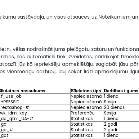
teikumu sastāvdaļa, un visas atsauces uz Noteikumiem un
etni, vēlas nodrošināt jums pielāgotu saturu un funkcional
ienības, kas automātiski tiek izveidotas, pārlūkojot tīmekļa
atpazīt jūs kā iepriekšēju apmeklētāju, saglabāt jūsu pār
nes vienmērīgu darbību, ļauj sekot līdzi apmeklējumu i
Sīkdatnes nosaukums
Sīkdatnes tips
Darbības ilgums
cf_use_ob
Nepieciešamā
1 diena
PHPSESSID
Nepieciešamā
Sesija
PrestaShop-#
Nepieciešamā
20 dienas
twk_idm_key
Preferenču
Sesija
_dc_gtm_UA-#
Statistikas
1 diena
_ga
Statistikas
2 gadi
_ga_#
Statistikas
2 gadi
_gat
Statistikas
1 diena