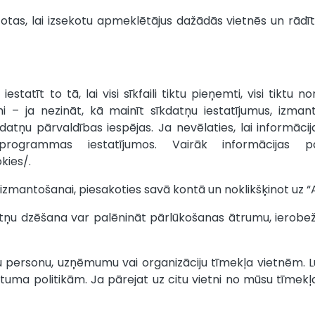
tas, lai izsekotu apmeklētājus dažādās vietnēs un rādītu
tīt to tā, lai visi sīkfaili tiktu pieņemti, visi tiktu nor
i – ja nezināt, kā mainīt sīkdatņu iestatījumus, izmant
atņu pārvaldības iespējas. Ja nevēlaties, lai informāci
rogrammas iestatījumos. Vairāk informācijas pa
kies/.
 izmantošanai, piesakoties savā kontā un noklikšķinot uz 
tņu dzēšana var palēnināt pārlūkošanas ātrumu, ierobežot
u personu, uzņēmumu vai organizāciju tīmekļa vietnēm. L
vātuma politikām. Ja pārejat uz citu vietni no mūsu tīmekļ