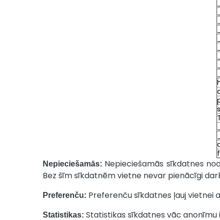
Nepieciešamās sīkdatnes nodr
Nepieciešamās:
Bez šīm sīkdatnēm vietne nevar pienācīgi darb
Preferenču sīkdatnes ļauj vietnei a
Preferenču:
Statistikas sīkdatnes vāc anonīmu i
Statistikas: