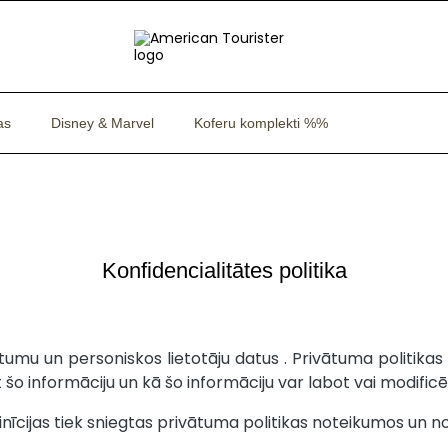
as
Disney & Marvel
Koferu komplekti %%
Konfidencialitātes politika
ātumu un personiskos lietotāju datus . Privātuma politikas
o informāciju un kā šo informāciju var labot vai modificēt
nīcijas tiek sniegtas privātuma politikas noteikumos un n