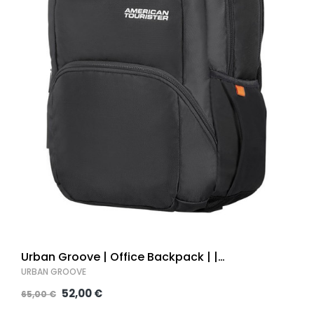
Urban Groove | Office Backpack | |
39.6cm/15.6inch
URBAN GROOVE
52,00 €
65,00 €