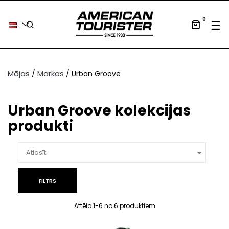
0
Tog
☰
Mājas
Markas
Urban Groove
Urban Groove kolekcijas
produkti

Atlasīt
FILTRS
Attēlo 1-6 no 6 produktiem