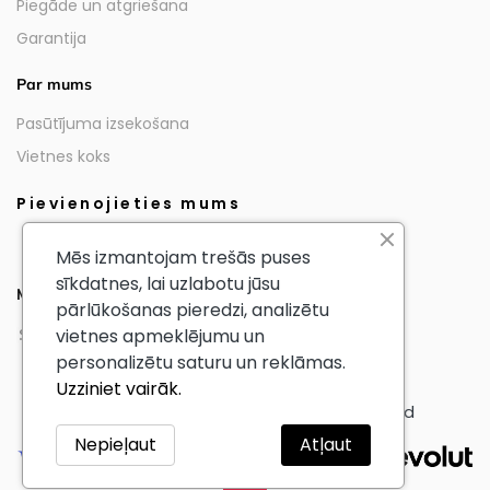
Piegāde un atgriešana
Garantija
Par mums
Pasūtījuma izsekošana
Vietnes koks
Pievienojieties mums
Mēs izmantojam trešās puses
sīkdatnes, lai uzlabotu jūsu
Mūsu partneri
pārlūkošanas pieredzi, analizētu
vietnes apmeklējumu un
personalizētu saturu un reklāmas.
Uzziniet vairāk.
© AmericanTourister - All Rights Reserved
Nepieļaut
Atļaut