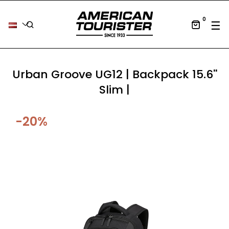
0
Tog
☰
Urban Groove UG12 | Backpack 15.6''
Slim |
-20%