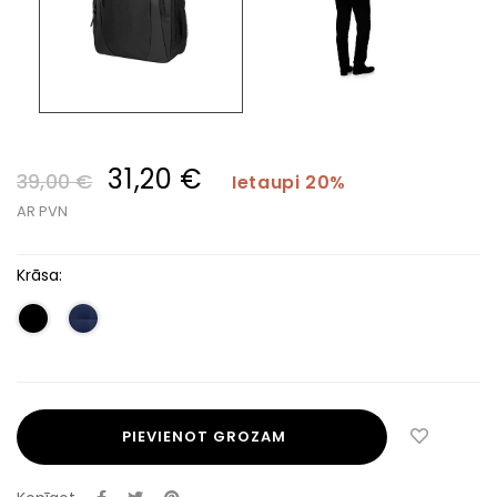
31,20 €
39,00 €
Ietaupi 20%
AR PVN
Krāsa:
PIEVIENOT GROZAM