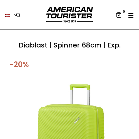
0
Tog
☰
Diablast | Spinner 68cm | Exp.
-20%