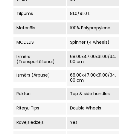
Tilpums
81.0/91.0 L
Materiāls
100% Polypropylene
MODELIS
Spinner (4 wheels)
Izmērs
68.00x47.00x31.00/34.
(Transportēšanai)
00 cm
Izmērs (ārpuse)
68.00x47.00x31.00/34.
00 cm
Rokturi
Top & side handles
Riteņu Tips
Double Wheels
Rāvējslēdzējs
Yes