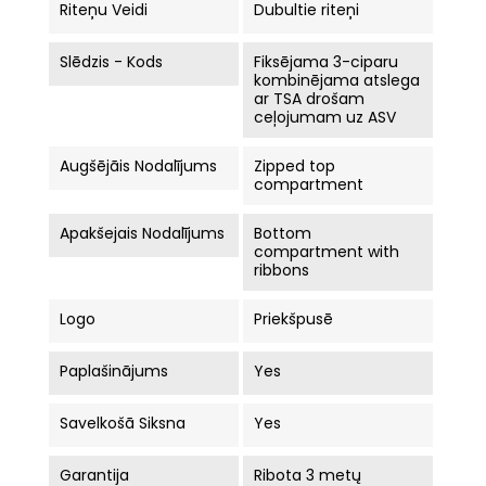
Riteņu Veidi
Dubultie riteņi
Slēdzis - Kods
Fiksējama 3-ciparu
kombinējama atslega
ar TSA drošam
ceļojumam uz ASV
Augšējāis Nodalījums
Zipped top
compartment
Apakšejais Nodalījums
Bottom
compartment with
ribbons
Logo
Priekšpusē
Paplašinājums
Yes
Savelkošā Siksna
Yes
Garantija
Ribota 3 metų