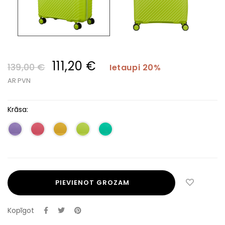
111,20 €
139,00 €
Ietaupi 20%
AR PVN
Krāsa:
PIEVIENOT GROZAM
Kopīgot