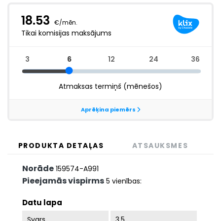
PRODUKTA DETAĻAS
ATSAUKSMES
Norāde
159574-A991
Pieejamās vispirms
5 vienības:
Datu lapa
Svars
3.5