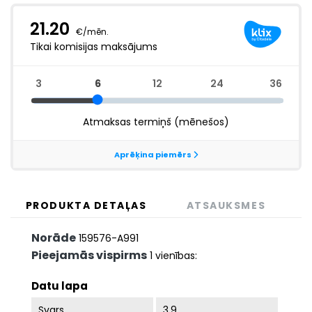
PRODUKTA DETAĻAS
ATSAUKSMES
Norāde
159576-A991
Pieejamās vispirms
1 vienības:
Datu lapa
Svars
3.9