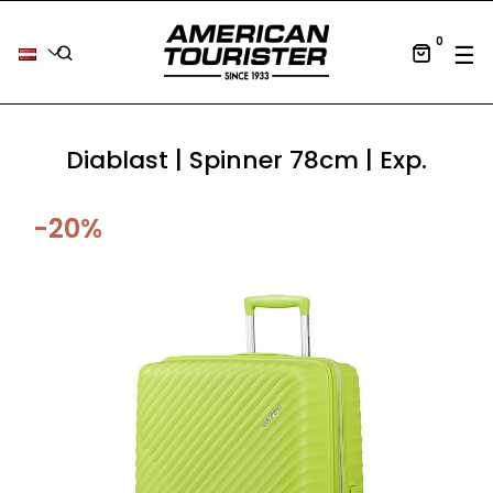
0
Tog
☰
Diablast | Spinner 78cm | Exp.
-20%