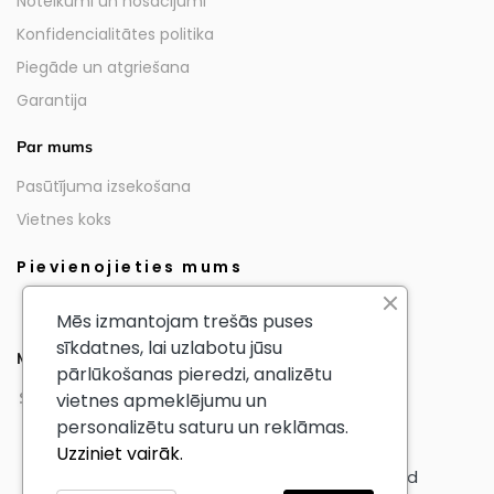
Noteikumi un nosacījumi
Konfidencialitātes politika
Piegāde un atgriešana
Garantija
Par mums
Pasūtījuma izsekošana
Vietnes koks
Pievienojieties mums
Mēs izmantojam trešās puses
sīkdatnes, lai uzlabotu jūsu
Mūsu partneri
pārlūkošanas pieredzi, analizētu
vietnes apmeklējumu un
personalizētu saturu un reklāmas.
Uzziniet vairāk.
© AmericanTourister - All Rights Reserved