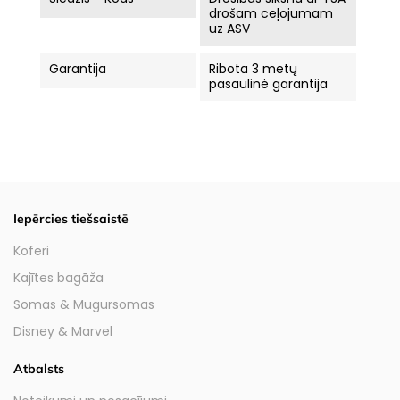
drošam ceļojumam
uz ASV
Garantija
Ribota 3 metų
pasaulinė garantija
Iepērcies tiešsaistē
Koferi
Kajītes bagāža
Somas & Mugursomas
Disney & Marvel
Atbalsts