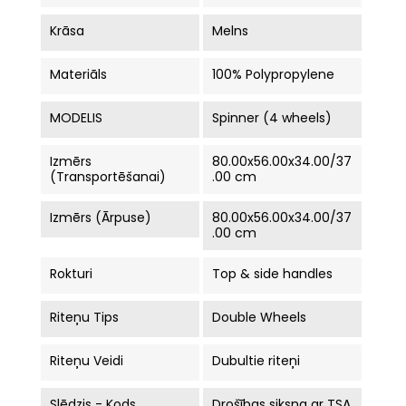
Krāsa
Melns
Materiāls
100% Polypropylene
MODELIS
Spinner (4 wheels)
Izmērs
80.00x56.00x34.00/37
(Transportēšanai)
.00 cm
Izmērs (ārpuse)
80.00x56.00x34.00/37
.00 cm
Rokturi
Top & side handles
Riteņu Tips
Double Wheels
Riteņu Veidi
Dubultie riteņi
Slēdzis - Kods
Drošības siksna ar TSA