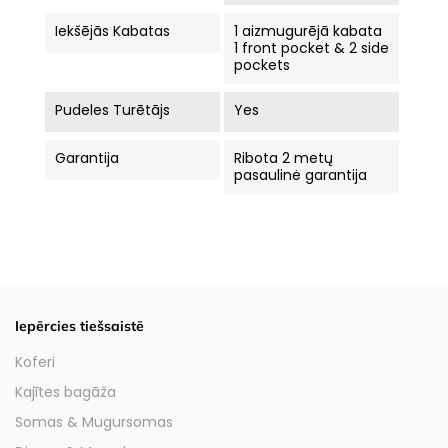
Iekšējās Kabatas
1 aizmugurējā kabata
1 front pocket & 2 side
pockets
Pudeles Turētājs
Yes
Garantija
Ribota 2 metų
pasaulinė garantija
Iepērcies tiešsaistē
Koferi
Kajītes bagāža
Somas & Mugursomas