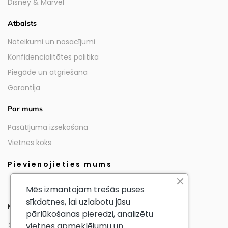
Disney & Marvel
Atbalsts
Noteikumi un nosacījumi
Konfidencialitātes politika
Piegāde un atgriešana
Garantija
Par mums
Pasūtījuma izsekošana
Vietnes koks
Pievienojieties mums
Mēs izmantojam trešās puses
sīkdatnes, lai uzlabotu jūsu
Mūsu partneri
pārlūkošanas pieredzi, analizētu
vietnes apmeklējumu un