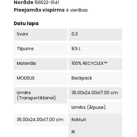
Norāde
156522-1041
Pieejamās vispirms
4 vienības:
Datu lapa
Svars
0.3
Tilpums
8.5 L
Materiāls
100% RECYCLEX™
MODELIS
Backpack
Izmērs
35.00x24.00x17.00 cm
(Transportēšanai)
Izmērs (ārpuse)
35.00x24.00x17.00 cm
Rokturi
IR