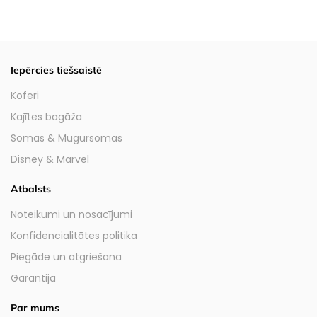
Iepērcies tiešsaistē
Koferi
Kajītes bagāža
Somas & Mugursomas
Disney & Marvel
Atbalsts
Noteikumi un nosacījumi
Konfidencialitātes politika
Piegāde un atgriešana
Garantija
Par mums