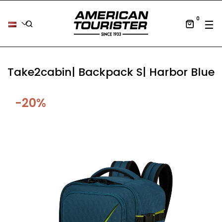
0
Tog
☰
Take2cabin| Backpack S| Harbor Blue
-20%