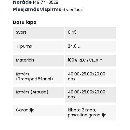
Norāde
149174-0528
Pieejamās vispirms
6 vienības:
Datu lapa
Svars
0.45
Tilpums
24.0 L
Materiāls
100% RECYCLEX™
Izmērs
40.00x25.00x20.00
(Transportēšanai)
cm
Izmērs (ārpuse)
40.00x25.00x20.00
cm
Garantija
Ribota 2 metų
pasaulinė garantija