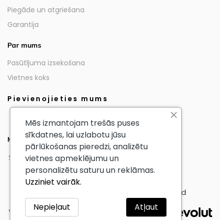
Piegāde un atgriešana
Garantija
Par mums
Pasūtījuma izsekošana
Vietnes koks
Pievienojieties mums
Mēs izmantojam trešās puses
sīkdatnes, lai uzlabotu jūsu
Mūsu partneri
pārlūkošanas pieredzi, analizētu
vietnes apmeklējumu un
personalizētu saturu un reklāmas.
Uzziniet vairāk.
© AmericanTourister - All Rights Reserved
Nepieļaut
Atļaut