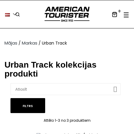
0
Tog
☰
Mājas
Markas
Urban Track
Urban Track kolekcijas
produkti

Atlasīt
FILTRS
Attēlo 1-3 no 3 produktiem