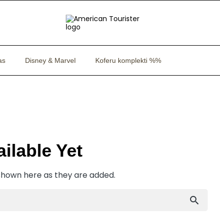
as
Disney & Marvel
Koferu komplekti %%
ilable Yet
 shown here as they are added.
