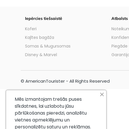
Iepērcies tiešsaistē
Atbalsts
Koferi
Noteikum
Kajītes bagāža
Konfidenc
Somas & Mugursomas
Piegāde 
Disney & Marvel
Garantij
© AmericanTourister - All Rights Reserved
Mēs izmantojam trešās puses
sīkdatnes, lai uzlabotu jūsu
pārlūkošanas pieredzi, analizētu
vietnes apmeklējumu un
personalizētu saturu un reklāmas.