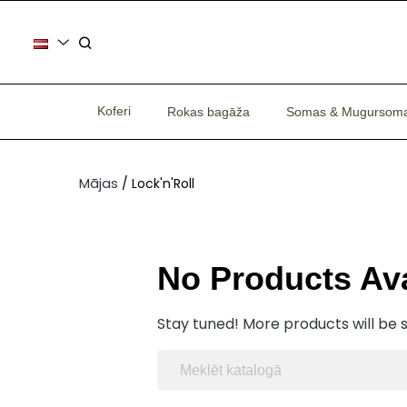
Koferi
Rokas bagāža
Somas & Mugursom
Mājas
Lock'n'Roll
No Products Ava
Stay tuned! More products will be