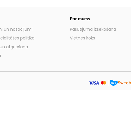
Par mums
i un nosacījumi
Pasūtījuma izsekošana
ialitātes politika
Vietnes koks
un atgriešana
a