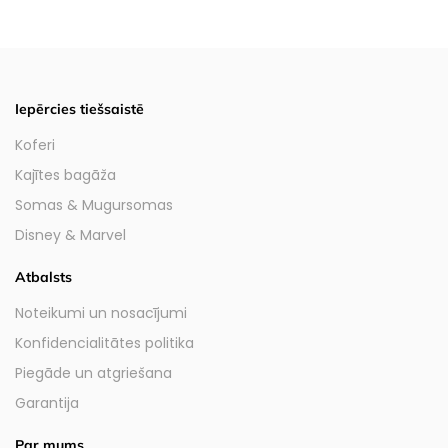
Iepērcies tiešsaistē
Koferi
Kajītes bagāža
Somas & Mugursomas
Disney & Marvel
Atbalsts
Noteikumi un nosacījumi
Konfidencialitātes politika
Piegāde un atgriešana
Garantija
Par mums