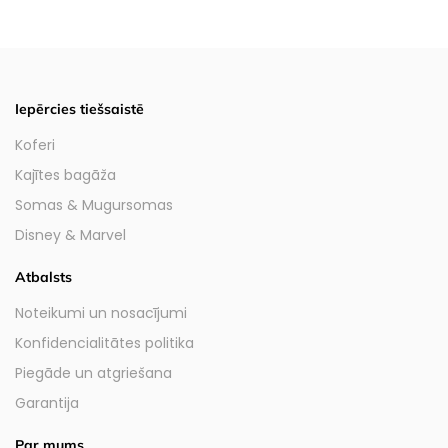
Iepērcies tiešsaistē
Koferi
Kajītes bagāža
Somas & Mugursomas
Disney & Marvel
Atbalsts
Noteikumi un nosacījumi
Konfidencialitātes politika
Piegāde un atgriešana
Garantija
Par mums