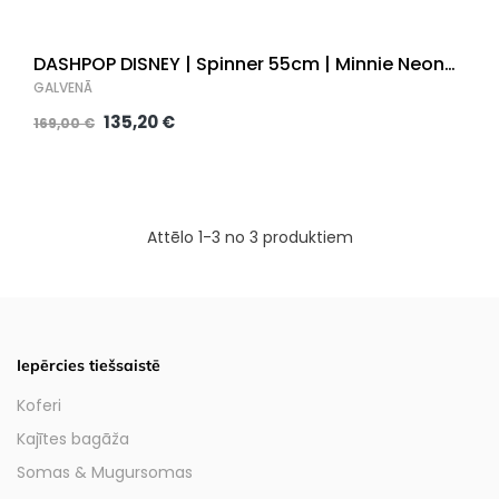
DASHPOP DISNEY | Spinner 55cm | Minnie Neon
Gradient |
GALVENĀ
135,20 €
169,00 €
Attēlo 1-3 no 3 produktiem
Iepērcies tiešsaistē
Koferi
Kajītes bagāža
Somas & Mugursomas