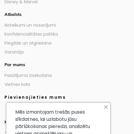
Disney & Marvel
Atbalsts
Noteikumi un nosacījumi
Konfidencialitātes politika
Piegāde un atgriešana
Garantija
Par mums
Pasūtījuma izsekošana
Vietnes koks
Pievienojieties mums
Mēs izmantojam trešās puses
sīkdatnes, lai uzlabotu jūsu
Mūsu partneri
pārlūkošanas pieredzi, analizētu
vietnes apmeklējumu un