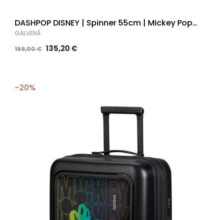
DASHPOP DISNEY | Spinner 55cm | Mickey Pop
Letters |
GALVENĀ
135,20 €
169,00 €
-20%