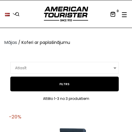
0
Tog
☰
Mājas
Koferi ar paplašinājumu

Atlasīt
FILTRS
Attēlo 1-3 no 3 produktiem
-20%