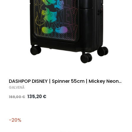
DASHPOP DISNEY | Spinner 55cm | Mickey Neon
Gradient |
GALVENĀ
135,20 €
169,00 €
-20%