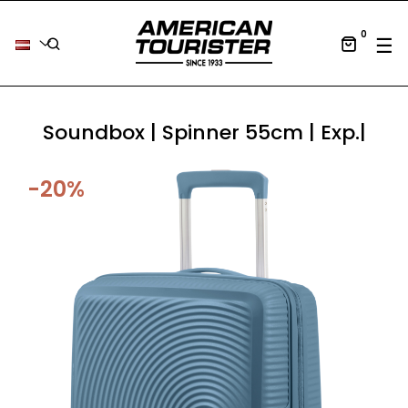
0
Tog
☰
Soundbox | Spinner 55cm | Exp.|
-20%