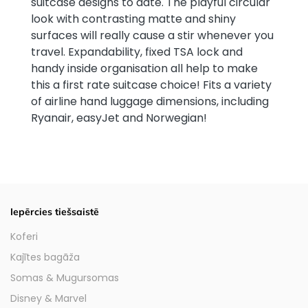
suitcase designs to date. The playful circular
look with contrasting matte and shiny
surfaces will really cause a stir whenever you
travel. Expandability, fixed TSA lock and
handy inside organisation all help to make
this a first rate suitcase choice! Fits a variety
of airline hand luggage dimensions, including
Ryanair, easyJet and Norwegian!
Iepērcies tiešsaistē
Koferi
Kajītes bagāža
Somas & Mugursomas
Disney & Marvel