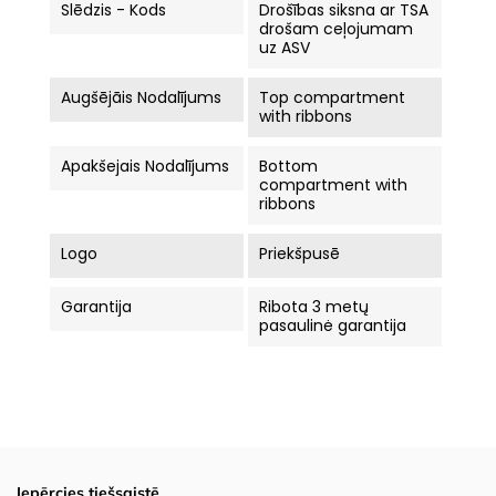
Slēdzis - Kods
Drošības siksna ar TSA
drošam ceļojumam
uz ASV
Augšējāis Nodalījums
Top compartment
with ribbons
Apakšejais Nodalījums
Bottom
compartment with
ribbons
Logo
Priekšpusē
Garantija
Ribota 3 metų
pasaulinė garantija
Iepērcies tiešsaistē