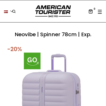
0
Tog
☰
Neovibe | Spinner 78cm | Exp.
-20%