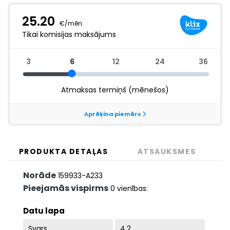
PRODUKTA DETAĻAS
ATSAUKSMES
Norāde
159933-A233
Pieejamās vispirms
0 vienības:
Datu lapa
Svars
4.2