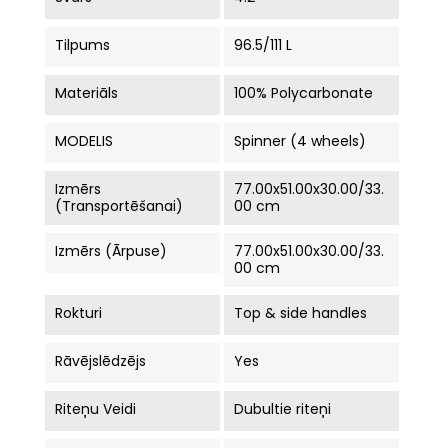
Tilpums
96.5/111 L
Materiāls
100% Polycarbonate
MODELIS
Spinner (4 wheels)
Izmērs
77.00x51.00x30.00/33.
(Transportēšanai)
00 cm
Izmērs (ārpuse)
77.00x51.00x30.00/33.
00 cm
Rokturi
Top & side handles
Rāvējslēdzējs
Yes
Riteņu Veidi
Dubultie riteņi