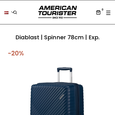
0
Tog
☰
Diablast | Spinner 78cm | Exp.
-20%