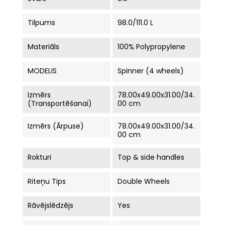
Tilpums
98.0/111.0 L
Materiāls
100% Polypropylene
MODELIS
Spinner (4 wheels)
Izmērs
78.00x49.00x31.00/34.
(Transportēšanai)
00 cm
Izmērs (ārpuse)
78.00x49.00x31.00/34.
00 cm
Rokturi
Top & side handles
Riteņu Tips
Double Wheels
Rāvējslēdzējs
Yes