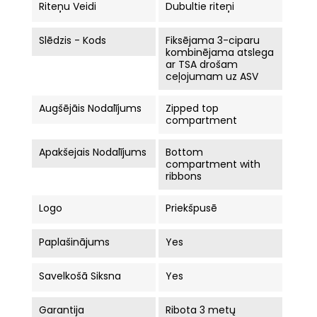
Riteņu Veidi
Dubultie riteņi
Slēdzis - Kods
Fiksējama 3-ciparu
kombinējama atslega
ar TSA drošam
ceļojumam uz ASV
Augšējāis Nodalījums
Zipped top
compartment
Apakšejais Nodalījums
Bottom
compartment with
ribbons
Logo
Priekšpusē
Paplašinājums
Yes
Savelkošā Siksna
Yes
Garantija
Ribota 3 metų