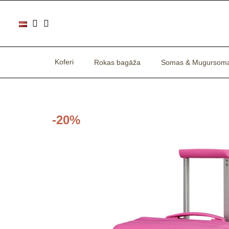
Koferi
Rokas bagāža
Somas & Mugursom
-20%