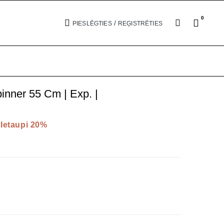
0
/
PIESLĒGTIES
REĢISTRĒTIES
ner 55 Cm | Exp. |
Ietaupi 20%