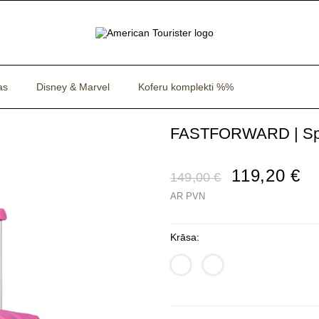
as
Disney & Marvel
Koferu komplekti %%
FASTFORWARD | Spin
119,20 €
149,00 €
AR PVN
Krāsa: