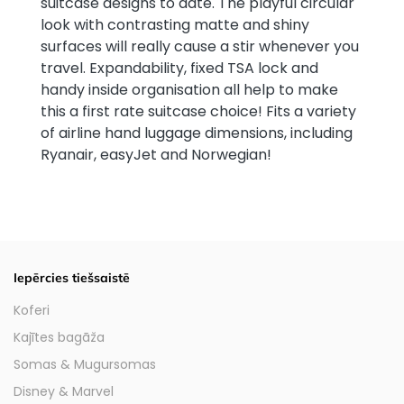
suitcase designs to date. The playful circular
look with contrasting matte and shiny
surfaces will really cause a stir whenever you
travel. Expandability, fixed TSA lock and
handy inside organisation all help to make
this a first rate suitcase choice! Fits a variety
of airline hand luggage dimensions, including
Ryanair, easyJet and Norwegian!
Iepērcies tiešsaistē
Koferi
Kajītes bagāža
Somas & Mugursomas
Disney & Marvel