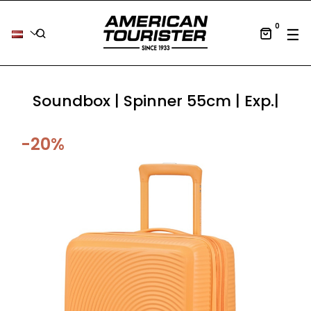
0
Tog
☰
Soundbox | Spinner 55cm | Exp.|
-20%