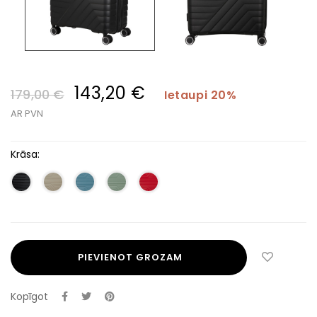
143,20 €
179,00 €
Ietaupi 20%
AR PVN
Krāsa:
PIEVIENOT GROZAM
Kopīgot