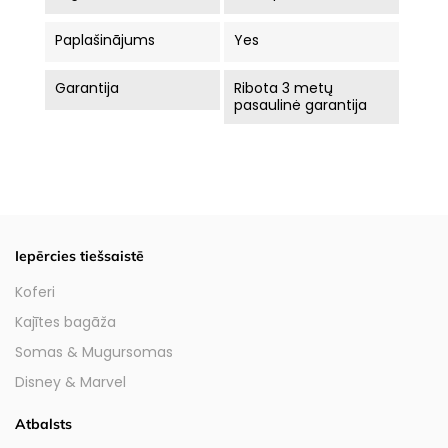
Paplašinājums
Yes
Garantija
Ribota 3 metų
pasaulinė garantija
Iepērcies tiešsaistē
Koferi
Kajītes bagāža
Somas & Mugursomas
Disney & Marvel
Atbalsts