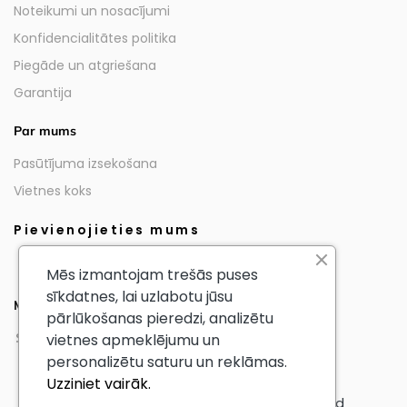
Noteikumi un nosacījumi
Konfidencialitātes politika
Piegāde un atgriešana
Garantija
Par mums
Pasūtījuma izsekošana
Vietnes koks
Pievienojieties mums
Mēs izmantojam trešās puses
sīkdatnes, lai uzlabotu jūsu
Mūsu partneri
pārlūkošanas pieredzi, analizētu
vietnes apmeklējumu un
personalizētu saturu un reklāmas.
Uzziniet vairāk.
© AmericanTourister - All Rights Reserved