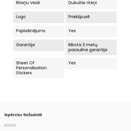
Riteņu Veidi
Dubultie riteņi
Logo
Priekšpusē
Paplašinājums
Yes
Garantija
Ribota 3 metų
pasaulinė garantija
Sheet Of
Yes
Personalisation
Stickers
Iepērcies tiešsaistē
Koferi