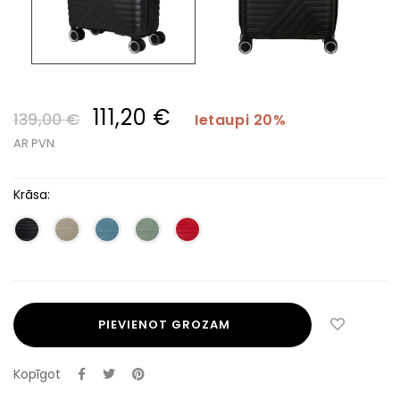
111,20 €
139,00 €
Ietaupi 20%
AR PVN
Krāsa:
PIEVIENOT GROZAM
Kopīgot