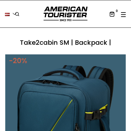
0
Tog
☰
Take2cabin SM | Backpack |
-20%