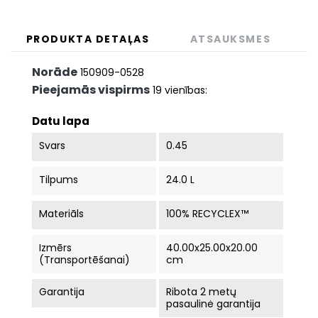
PRODUKTA DETAĻAS
ATSAUKSMES
Norāde
150909-0528
Pieejamās vispirms
19 vienības:
Datu lapa
Svars
0.45
Tilpums
24.0 L
Materiāls
100% RECYCLEX™
Izmērs
40.00x25.00x20.00
(Transportēšanai)
cm
Garantija
Ribota 2 metų
pasaulinė garantija